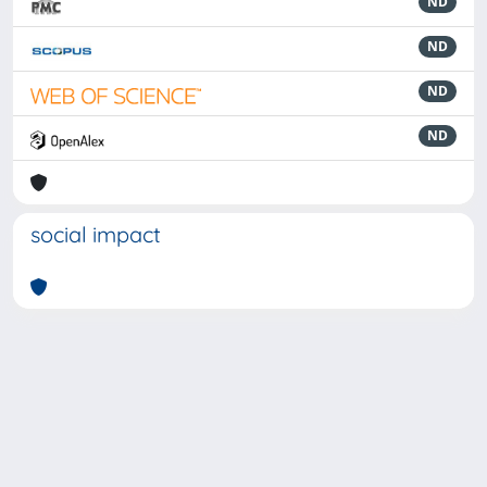
ND
ND
ND
ND
social impact