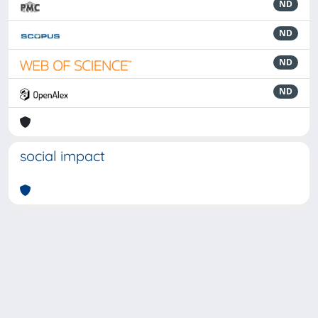
ND
ND
ND
ND
social impact