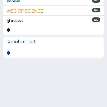
ND
ND
ND
social impact