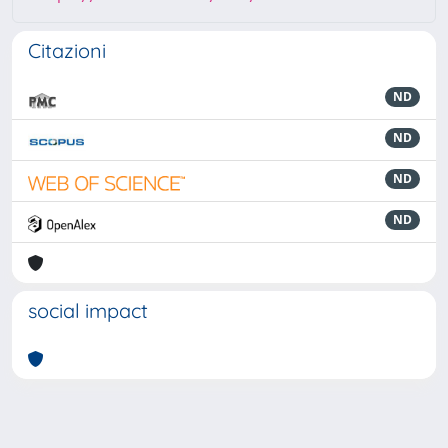
Citazioni
ND
ND
ND
ND
social impact