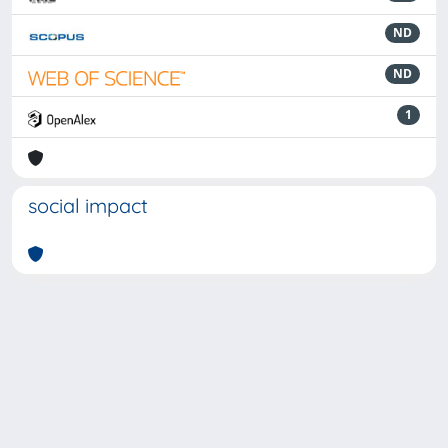
ND
ND
1
social impact