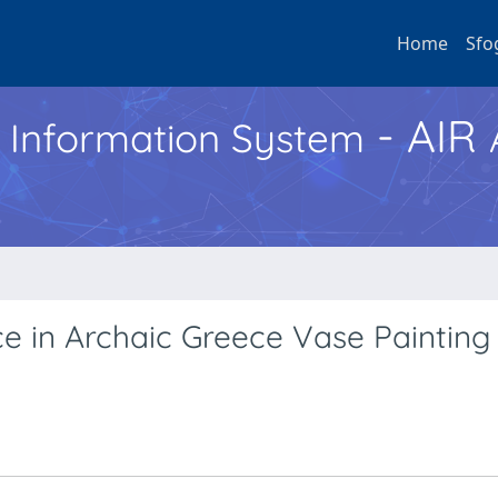
Home
Sfo
- AIR
h Information System
e in Archaic Greece Vase Painting