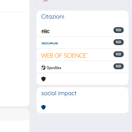
38
Citazioni
ND
ND
ND
ND
social impact