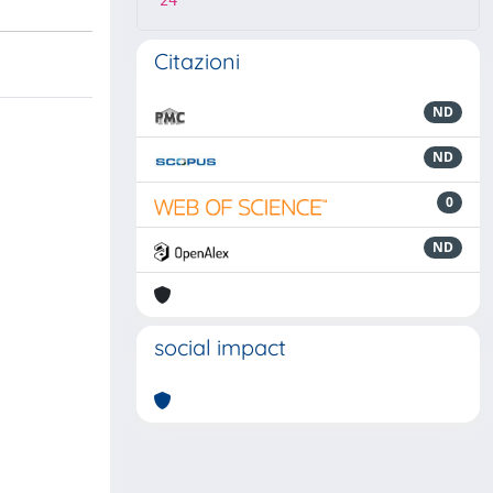
24
Citazioni
ND
ND
0
ND
social impact