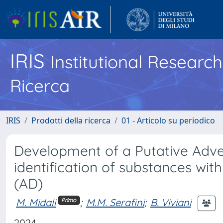
IRIS
Institutional Researc
Ricerca
IRIS
Prodotti della ricerca
01 - Articolo su periodico
Development of a Putative Adv
identification of substances with
(AD)
M. Midali
;
M.M. Serafini
;
B. Viviani
Primo
2024