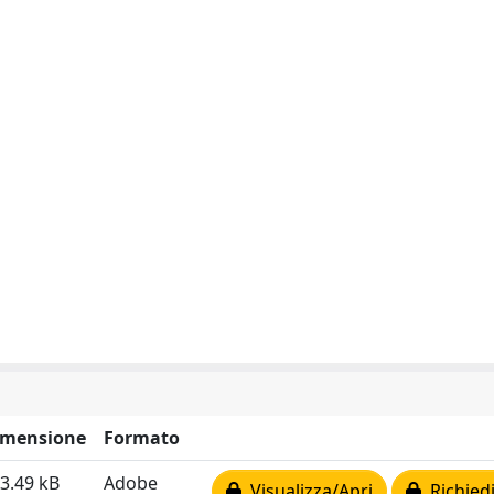
imensione
Formato
3.49 kB
Adobe
Visualizza/Apri
Richiedi