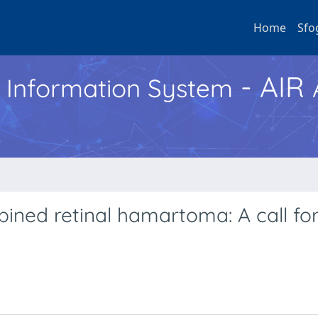
Home
Sfo
- AIR
h Information System
bined retinal hamartoma: A call fo