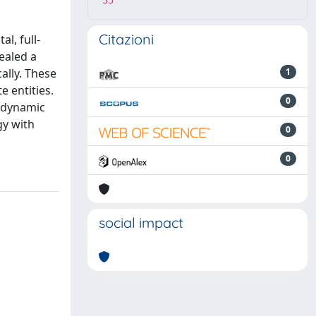
35
Citazioni
l, full-
ealed a
ally. These
1
 entities.
0
r dynamic
gy with
0
0
social impact