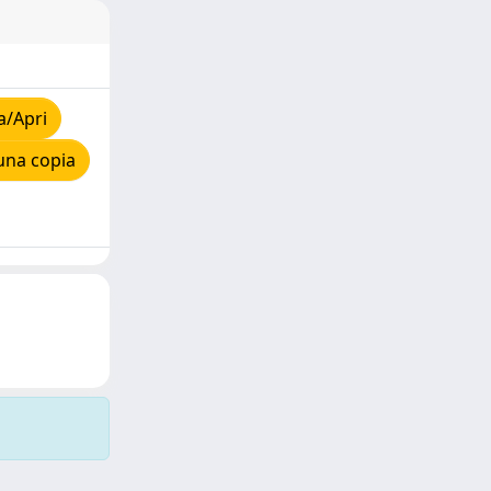
a/Apri
una copia