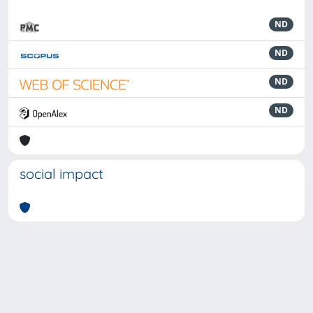
ND
ND
ND
ND
social impact