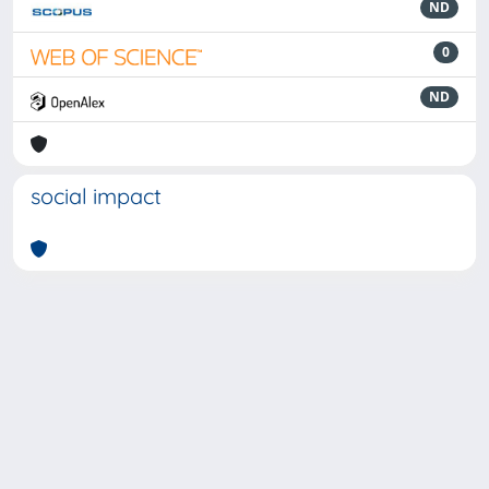
ND
0
ND
social impact