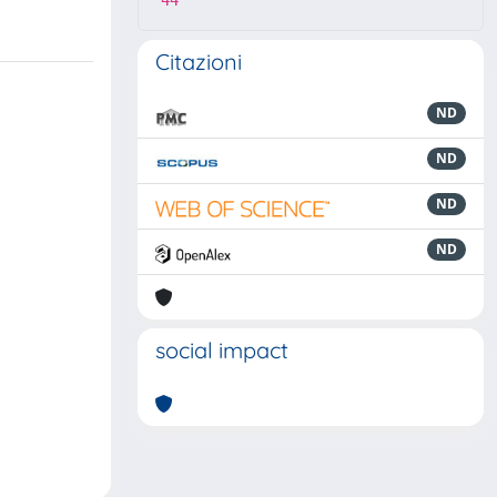
44
Citazioni
ND
ND
ND
ND
social impact