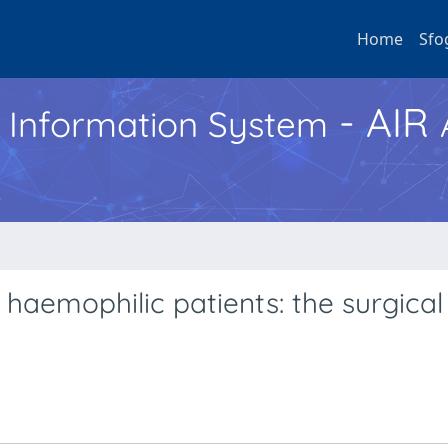
Home
Sfo
- AIR
h Information System
haemophilic patients: the surgical