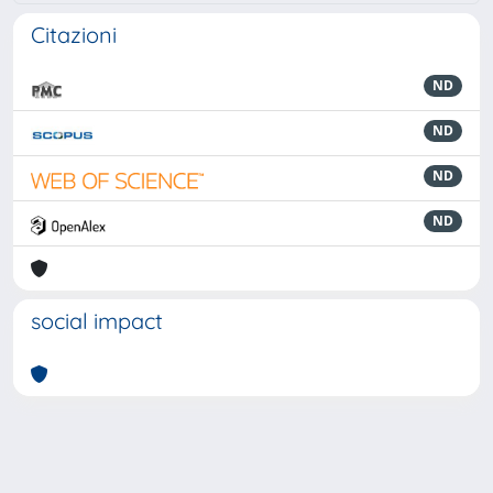
Citazioni
ND
ND
ND
ND
social impact