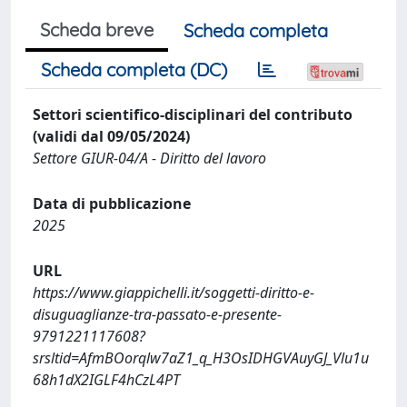
Scheda breve
Scheda completa
Scheda completa (DC)
Settori scientifico-disciplinari del contributo
(validi dal 09/05/2024)
Settore GIUR-04/A - Diritto del lavoro
Data di pubblicazione
2025
URL
https://www.giappichelli.it/soggetti-diritto-e-
disuguaglianze-tra-passato-e-presente-
9791221117608?
srsltid=AfmBOorqlw7aZ1_q_H3OsIDHGVAuyGJ_Vlu1u
68h1dX2IGLF4hCzL4PT