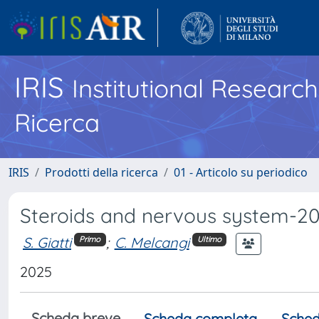
IRIS
Institutional Researc
Ricerca
IRIS
Prodotti della ricerca
01 - Articolo su periodico
Steroids and nervous system-2
S. Giatti
;
C. Melcangi
Primo
Ultimo
2025
Scheda breve
Scheda completa
Sched