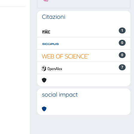
48
Citazioni
1
0
0
7
social impact