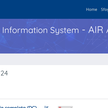
Home
Sfo
- AIR
h Information System
024
a completa (DC)