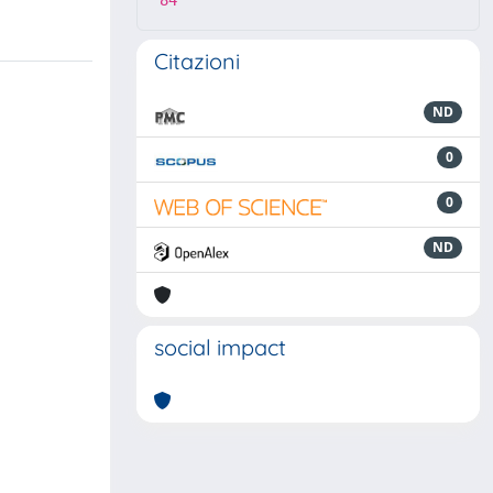
84
Citazioni
ND
0
0
ND
social impact