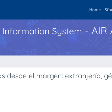
Home
Sfo
- AIR
h Information System
cas desde el margen: extranjería, g