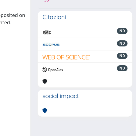
35
eposited on
Citazioni
nted.
ND
ND
ND
ND
social impact