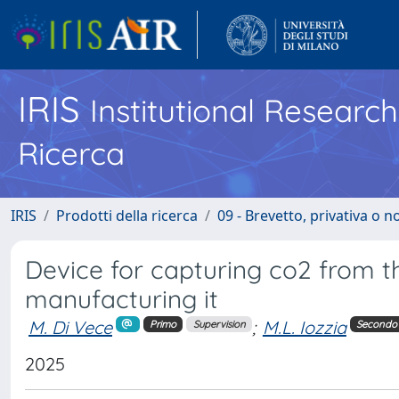
IRIS
Institutional Researc
Ricerca
IRIS
Prodotti della ricerca
09 - Brevetto, privativa o 
Device for capturing co2 from 
manufacturing it
M. Di Vece
;
M.L. Iozzia
Primo
Supervision
Secondo
2025