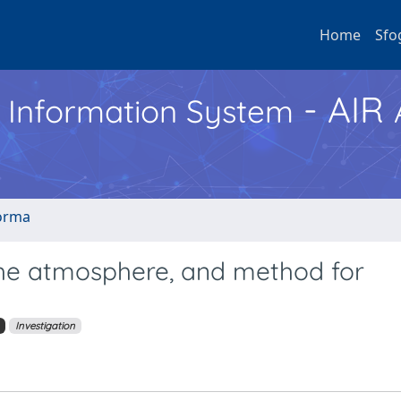
Home
Sfo
- AIR
h Information System
norma
the atmosphere, and method for
Investigation