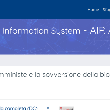
Home
Sfo
- AIR
h Information System
mministe e la sovversione della bio
a completa (DC)