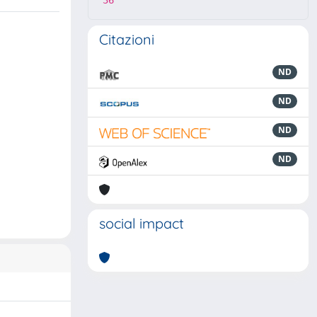
36
Citazioni
ND
ND
ND
ND
social impact