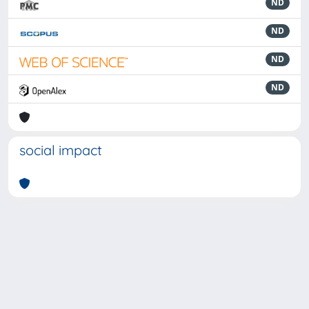
ND
ND
ND
ND
social impact