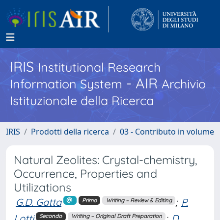
IRIS
Institutional Research
- AIR
Information System
Archivio
Istituzionale della Ricerca
IRIS
Prodotti della ricerca
03 - Contributo in volume
Natural Zeolites: Crystal-chemistry,
Occurrence, Properties and
Utilizations
G.D. Gatta
;
P.
Primo
Writing – Review & Editing
Lotti
;
D.
Secondo
Writing – Original Draft Preparation