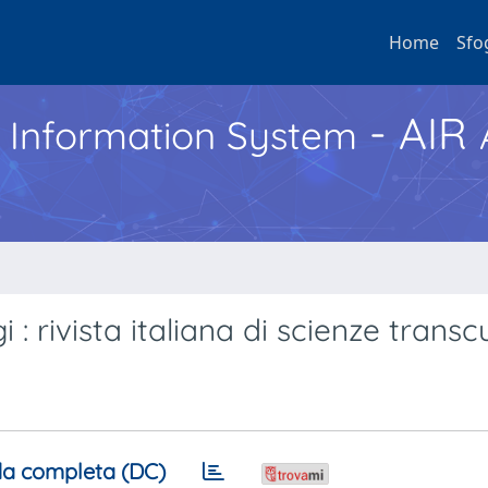
Home
Sfo
- AIR
h Information System
: rivista italiana di scienze transcu
a completa (DC)