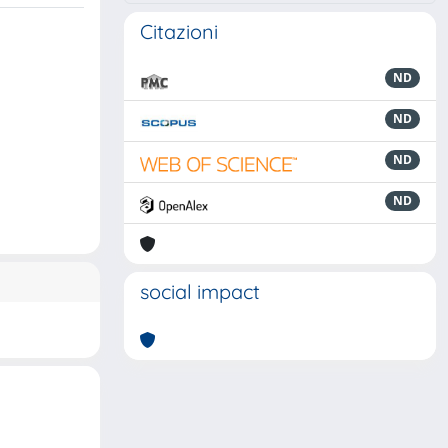
Citazioni
ND
ND
ND
ND
social impact