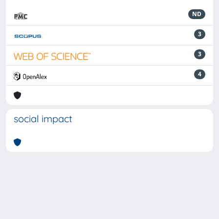
ND
3
3
4
social impact