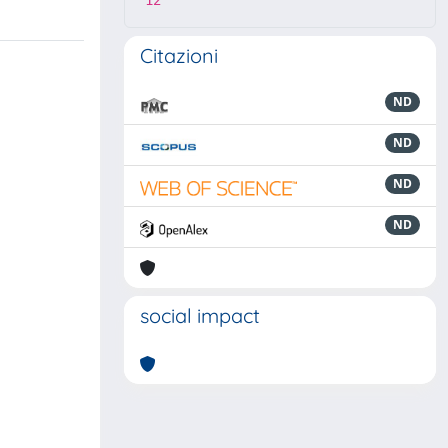
12
Citazioni
ND
ND
ND
ND
social impact