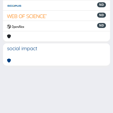
ND
ND
ND
social impact