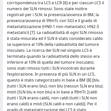
corrispondenza tra LCS e LCR [6] e per ciascun LCS il
numero dei SLN rimossi. Sono state inoltre
registrati per i SLN: la presenza/assenza di BM, la
presenza/assenza di 99mTc con SGI e il grado di
metastatizzazione (HN0-1 non metastatici; HN2-3
metastatici) [7]. La radioattività di ogni SLN rimosso
è stata misurata ed il SLN è stato considerato caldo
se superiore al 10% della radioattività del tumore
inoculato. La ricerca dei SLN nel singolo LCS è
terminata quando la radioattività dello stesso era
inferiore al 10% di quella del tumore inoculato;
sono stati rimossi tutti i SLN incontrati durante
l’esplorazione. In presenza di più SLN in un LCS,
questo è stato categorizzato in base a BM [8] [blu
(tutti i SLN erano blu); non blu (nessun SLN era blu);
misti (SLN blu e non blu) e in base a 99mTc [caldi
(tutti i SLN erano caldi), non caldi (tutti i SLN non
erano caldi) e misti (SLN caldi e non caldi)]. Per il
grado di metastatizzazione del LCS è stato