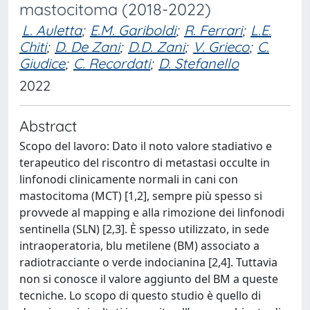
mastocitoma (2018-2022)
L. Auletta
;
E.M. Gariboldi
;
R. Ferrari
;
L.E.
Chiti
;
D. De Zani
;
D.D. Zani
;
V. Grieco
;
C.
Giudice
;
C. Recordati
;
D. Stefanello
2022
Abstract
Scopo del lavoro: Dato il noto valore stadiativo e
terapeutico del riscontro di metastasi occulte in
linfonodi clinicamente normali in cani con
mastocitoma (MCT) [1,2], sempre più spesso si
provvede al mapping e alla rimozione dei linfonodi
sentinella (SLN) [2,3]. È spesso utilizzato, in sede
intraoperatoria, blu metilene (BM) associato a
radiotracciante o verde indocianina [2,4]. Tuttavia
non si conosce il valore aggiunto del BM a queste
tecniche. Lo scopo di questo studio è quello di