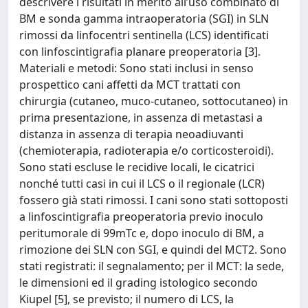
descrivere i risultati in merito all’uso combinato di
BM e sonda gamma intraoperatoria (SGI) in SLN
rimossi da linfocentri sentinella (LCS) identificati
con linfoscintigrafia planare preoperatoria [3].
Materiali e metodi: Sono stati inclusi in senso
prospettico cani affetti da MCT trattati con
chirurgia (cutaneo, muco-cutaneo, sottocutaneo) in
prima presentazione, in assenza di metastasi a
distanza in assenza di terapia neoadiuvanti
(chemioterapia, radioterapia e/o corticosteroidi).
Sono stati escluse le recidive locali, le cicatrici
nonché tutti casi in cui il LCS o il regionale (LCR)
fossero già stati rimossi. I cani sono stati sottoposti
a linfoscintigrafia preoperatoria previo inoculo
peritumorale di 99mTc e, dopo inoculo di BM, a
rimozione dei SLN con SGI, e quindi del MCT2. Sono
stati registrati: il segnalamento; per il MCT: la sede,
le dimensioni ed il grading istologico secondo
Kiupel [5], se previsto; il numero di LCS, la