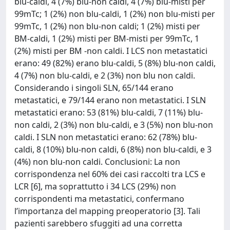
blu-caldi, 4 (7%) blu-non caldi, 4 (7%) blu-misti per
99mTc; 1 (2%) non blu-caldi, 1 (2%) non blu-misti per
99mTc, 1 (2%) non blu-non caldi; 1 (2%) misti per
BM-caldi, 1 (2%) misti per BM-misti per 99mTc, 1
(2%) misti per BM -non caldi. I LCS non metastatici
erano: 49 (82%) erano blu-caldi, 5 (8%) blu-non caldi,
4 (7%) non blu-caldi, e 2 (3%) non blu non caldi.
Considerando i singoli SLN, 65/144 erano
metastatici, e 79/144 erano non metastatici. I SLN
metastatici erano: 53 (81%) blu-caldi, 7 (11%) blu-
non caldi, 2 (3%) non blu-caldi, e 3 (5%) non blu-non
caldi. I SLN non metastatici erano: 62 (78%) blu-
caldi, 8 (10%) blu-non caldi, 6 (8%) non blu-caldi, e 3
(4%) non blu-non caldi. Conclusioni: La non
corrispondenza nel 60% dei casi raccolti tra LCS e
LCR [6], ma soprattutto i 34 LCS (29%) non
corrispondenti ma metastatici, confermano
l’importanza del mapping preoperatorio [3]. Tali
pazienti sarebbero sfuggiti ad una corretta