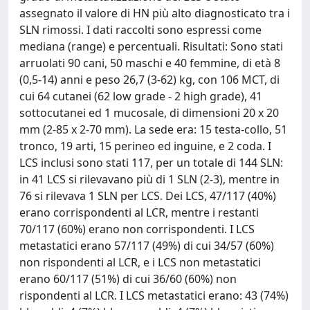
assegnato il valore di HN più alto diagnosticato tra i
SLN rimossi. I dati raccolti sono espressi come
mediana (range) e percentuali. Risultati: Sono stati
arruolati 90 cani, 50 maschi e 40 femmine, di età 8
(0,5-14) anni e peso 26,7 (3-62) kg, con 106 MCT, di
cui 64 cutanei (62 low grade - 2 high grade), 41
sottocutanei ed 1 mucosale, di dimensioni 20 x 20
mm (2-85 x 2-70 mm). La sede era: 15 testa-collo, 51
tronco, 19 arti, 15 perineo ed inguine, e 2 coda. I
LCS inclusi sono stati 117, per un totale di 144 SLN:
in 41 LCS si rilevavano più di 1 SLN (2-3), mentre in
76 si rilevava 1 SLN per LCS. Dei LCS, 47/117 (40%)
erano corrispondenti al LCR, mentre i restanti
70/117 (60%) erano non corrispondenti. I LCS
metastatici erano 57/117 (49%) di cui 34/57 (60%)
non rispondenti al LCR, e i LCS non metastatici
erano 60/117 (51%) di cui 36/60 (60%) non
rispondenti al LCR. I LCS metastatici erano: 43 (74%)