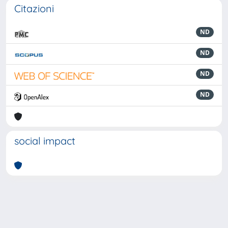
Citazioni
ND
ND
ND
ND
social impact