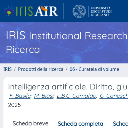
IRIS
Institutional Researc
Ricerca
IRIS
Prodotti della ricerca
06 - Curatela di volume
Intelligenza artificiale. Diritto, 
F. Basile
;
M. Biasi
;
L.B.C. Camaldo
;
G. Canesch
2025
Scheda breve
Scheda completa
Sched