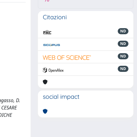
70
Citazioni
ND
ND
ND
ND
social impact
ragasso, D.
E CESARE
DICHE