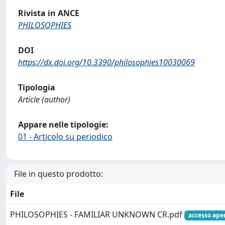
Rivista in ANCE
PHILOSOPHIES
DOI
https://dx.doi.org/10.3390/philosophies10030069
Tipologia
Article (author)
Appare nelle tipologie:
01 - Articolo su periodico
File in questo prodotto:
File
PHILOSOPHIES - FAMILIAR UNKNOWN CR.pdf
accesso ape