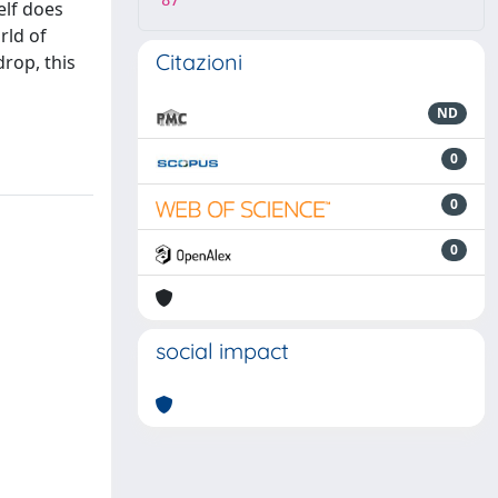
87
elf does
rld of
Citazioni
rop, this
ND
0
0
0
social impact