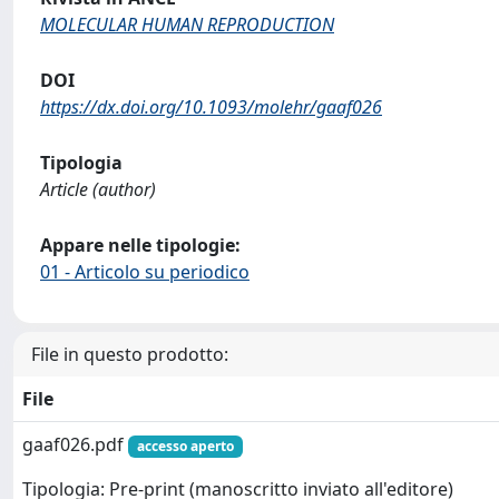
MOLECULAR HUMAN REPRODUCTION
DOI
https://dx.doi.org/10.1093/molehr/gaaf026
Tipologia
Article (author)
Appare nelle tipologie:
01 - Articolo su periodico
File in questo prodotto:
File
gaaf026.pdf
accesso aperto
Tipologia: Pre-print (manoscritto inviato all'editore)