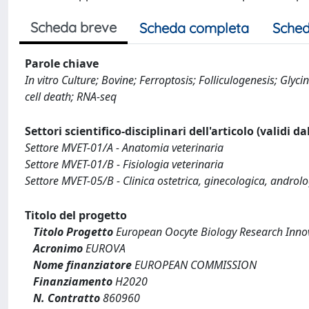
Scheda breve
Scheda completa
Sched
Parole chiave
In vitro Culture; Bovine; Ferroptosis; Folliculogenesis; Gly
cell death; RNA-seq
Settori scientifico-disciplinari dell'articolo (validi d
Settore MVET-01/A - Anatomia veterinaria
Settore MVET-01/B - Fisiologia veterinaria
Settore MVET-05/B - Clinica ostetrica, ginecologica, androl
Titolo del progetto
Titolo Progetto
European Oocyte Biology Research Inno
Acronimo
EUROVA
Nome finanziatore
EUROPEAN COMMISSION
Finanziamento
H2020
N. Contratto
860960