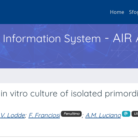
Home
Sfo
- AIR
h Information System
n vitro culture of isolated primordi
V. Lodde
;
F. Franciosi
;
A.M. Luciano
Penultimo
Ul