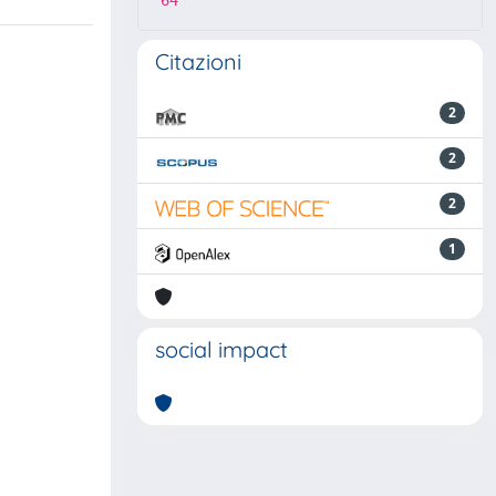
64
Citazioni
2
2
2
1
social impact