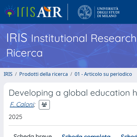
IRIS
Institutional Researc
Ricerca
IRIS
Prodotti della ricerca
01 - Articolo su periodico
Developing a global education h
F. Caloni
;
2025
Scheda breve
Scheda completa
Sched