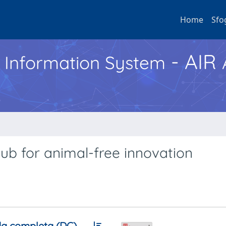
Home
Sfo
- AIR
h Information System
ub for animal-free innovation
a completa (DC)