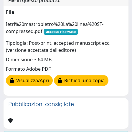
File in questo prodotto:
File
Ietri%20mastropietro%20La%20linea%20ST-
compressed.pdf
accesso riservato
Tipologia: Post-print, accepted manuscript ecc.
(versione accettata dall'editore)
Dimensione 3.64 MB
Formato Adobe PDF
Visualizza/Apri
Richiedi una copia
Pubblicazioni consigliate