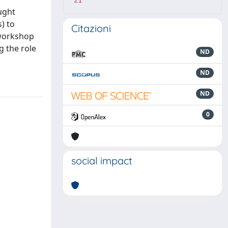
21
ught
) to
Citazioni
 workshop
g the role
ND
ND
ND
0
social impact