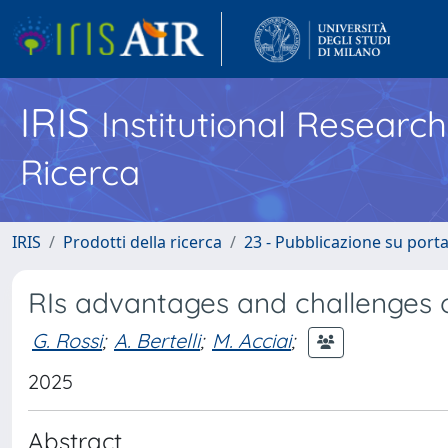
IRIS
Institutional Researc
Ricerca
IRIS
Prodotti della ricerca
23 - Pubblicazione su porta
RIs advantages and challenges 
G. Rossi
;
A. Bertelli
;
M. Acciai
;
2025
Abstract