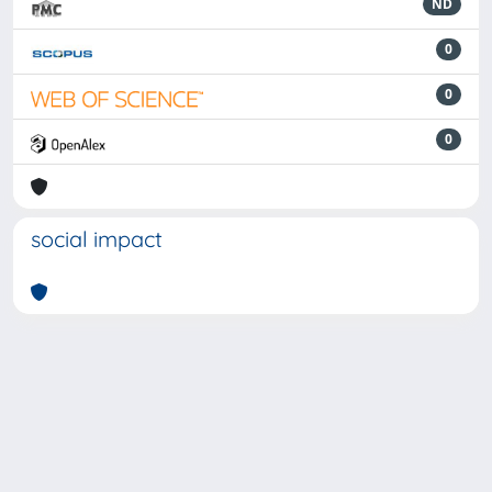
ND
0
0
0
social impact