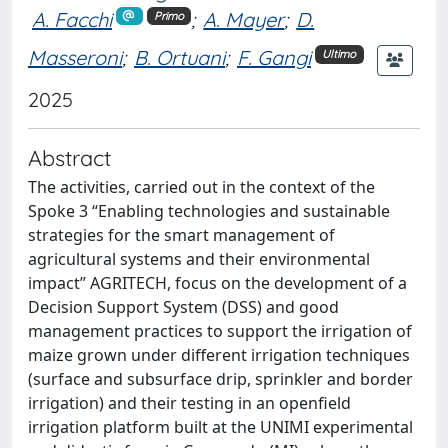
A. Facchi
;
A. Mayer
;
D.
Primo
Masseroni
;
B. Ortuani
;
F. Gangi
Ultimo
2025
Abstract
The activities, carried out in the context of the
Spoke 3 “Enabling technologies and sustainable
strategies for the smart management of
agricultural systems and their environmental
impact” AGRITECH, focus on the development of a
Decision Support System (DSS) and good
management practices to support the irrigation of
maize grown under different irrigation techniques
(surface and subsurface drip, sprinkler and border
irrigation) and their testing in an openfield
irrigation platform built at the UNIMI experimental