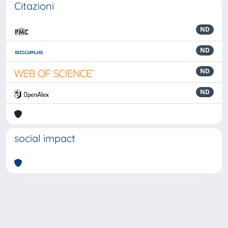
Citazioni
ND
ND
ND
ND
social impact