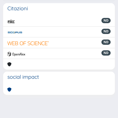
Citazioni
ND
ND
ND
ND
social impact