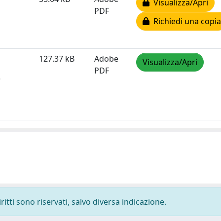
Visualizza/Apri
PDF
Richiedi una copia
127.37 kB
Adobe
Visualizza/Apri
PDF
e
ritti sono riservati, salvo diversa indicazione.