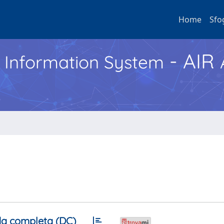
Home
Sfo
- AIR
h Information System
a completa (DC)