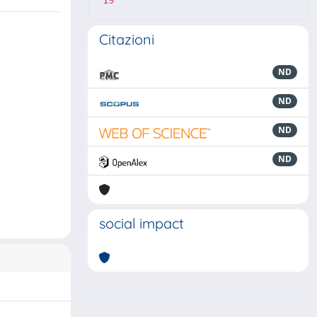
19
Citazioni
ND
ND
ND
ND
social impact