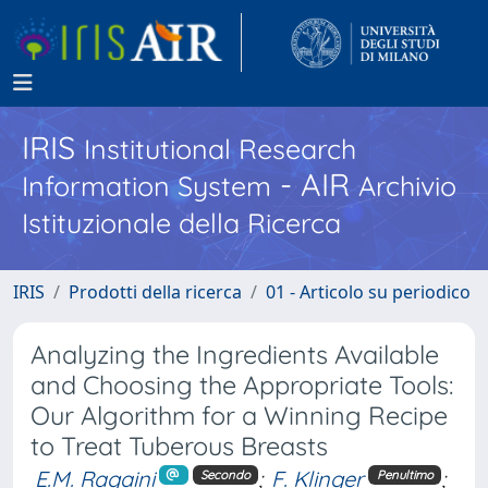
IRIS
Institutional Research
- AIR
Information System
Archivio
Istituzionale della Ricerca
IRIS
Prodotti della ricerca
01 - Articolo su periodico
Analyzing the Ingredients Available
and Choosing the Appropriate Tools:
Our Algorithm for a Winning Recipe
to Treat Tuberous Breasts
E.M. Ragaini
;
F. Klinger
;
Secondo
Penultimo