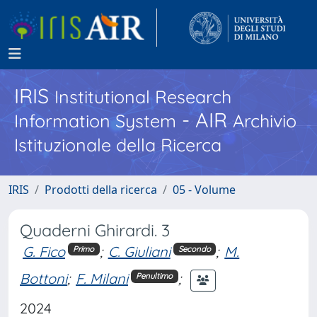
IRIS
Institutional Research
- AIR
Information System
Archivio
Istituzionale della Ricerca
IRIS
Prodotti della ricerca
05 - Volume
Quaderni Ghirardi. 3
G. Fico
;
C. Giuliani
;
M.
Primo
Secondo
Bottoni
;
F. Milani
;
Penultimo
2024