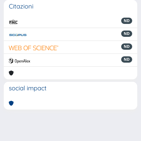
Citazioni
ND
ND
ND
ND
social impact