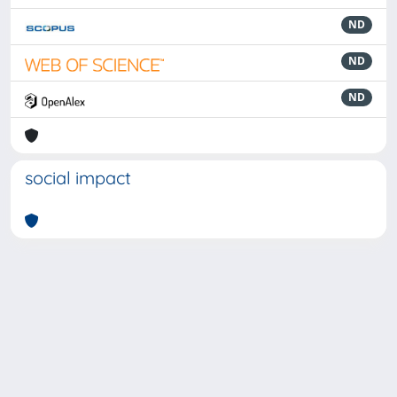
ND
ND
ND
social impact