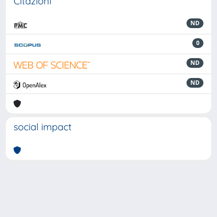
Citazioni
ND
0
ND
ND
social impact