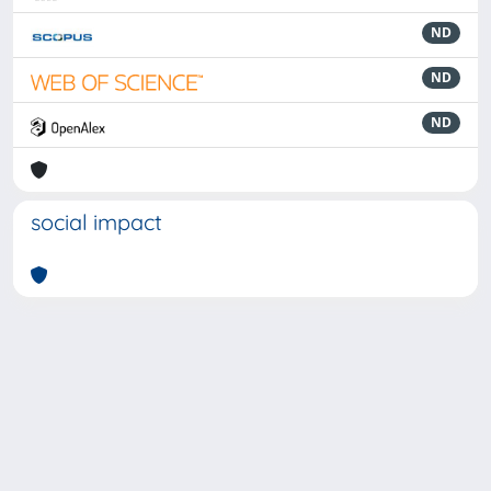
ND
ND
ND
social impact