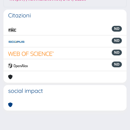
Citazioni
ND
ND
ND
ND
social impact