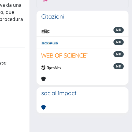
84
ova da una
po, due
Citazioni
a procedura
ND
ND
ND
erso
ND
social impact