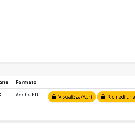
one
Formato
B
Adobe PDF
Visualizza/Apri
Richiedi una