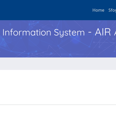
Home
Sfo
- AIR
h Information System