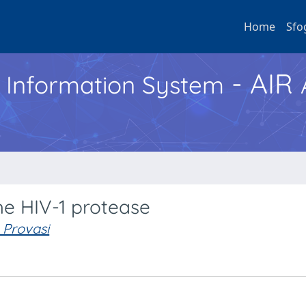
Home
Sfo
- AIR
h Information System
the HIV-1 protease
 Provasi