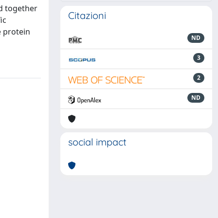
ed together
Citazioni
ic
e protein
ND
3
2
ND
social impact