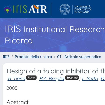
IRIS
Institutional Researc
Ricerca
IRIS
Prodotti della ricerca
01 - Articolo su periodico
Design of a folding inhibitor of 
G. Tiana
;
R.A. Broglia
;
L. Sutto
;
D.
Primo
Secondo
2005
Abstract