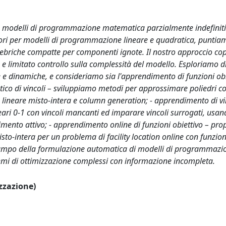
re modelli di programmazione matematica parzialmente indefinit
ori per modelli di programmazione lineare e quadratica, puntia
gebriche compatte per componenti ignote. Il nostro approccio co
tà e limitato controllo sulla complessità del modello. Esploriamo d
e e dinamiche, e consideriamo sia l'apprendimento di funzioni obi
tatico di vincoli – sviluppiamo metodi per approssimare poliedri c
 lineare misto-intera e column generation; - apprendimento di vi
eari 0-1 con vincoli mancanti ed imparare vincoli surrogati, usa
imento attivo; - apprendimento online di funzioni obiettivo – p
o-intera per un problema di facility location online con funzion
al campo della formulazione automatica di modelli di programmazi
lemi di ottimizzazione complessi con informazione incompleta.
izzazione)