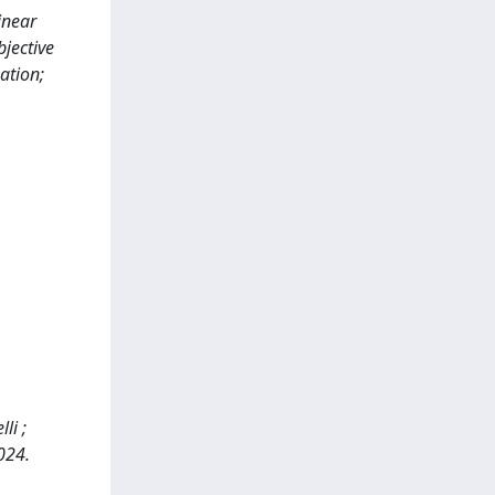
inear
jective
ation;
li ;
024.