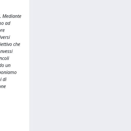
i. Mediante
mo ad
pre
iversi
ettivo che
onvessi
ncoli
ndo un
roponiamo
i di
one