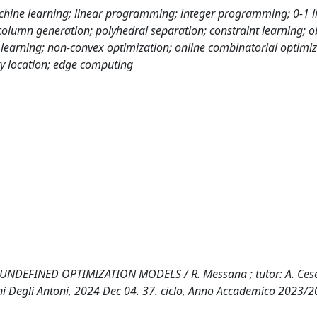
hine learning; linear programming; integer programming; 0-1 l
lumn generation; polyhedral separation; constraint learning; ob
e learning; non-convex optimization; online combinatorial optimiz
ty location; edge computing
FINED OPTIMIZATION MODELS / R. Messana ; tutor: A. Cesel
ni Degli Antoni, 2024 Dec 04. 37. ciclo, Anno Accademico 2023/2