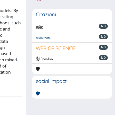
04
odels. By
Citazioni
erating
thods, such
ND
ic and
ic
ND
data
ign
ND
-based
ND
 on mixed-
d of
zation
social impact