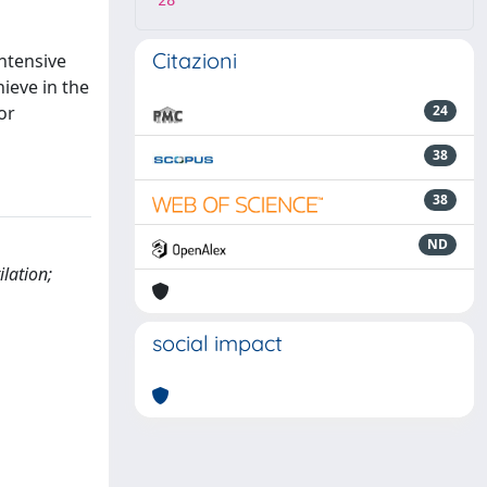
28
Citazioni
intensive
hieve in the
or
24
38
38
ND
ilation;
social impact