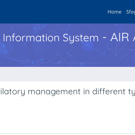
Home
Sfo
- AIR
h Information System
ilatory management in different t