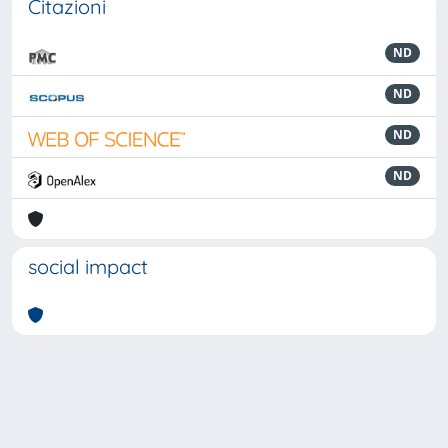
Citazioni
ND
ND
ND
ND
social impact