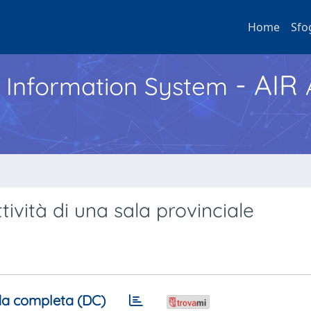
Home
Sfo
- AIR
h Information System
ttività di una sala provinciale
a completa (DC)