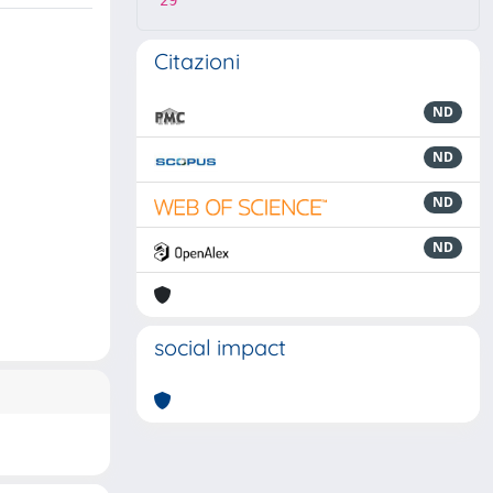
29
Citazioni
ND
ND
ND
ND
social impact