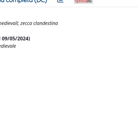
edievali; zecca clandestina
al 09/05/2024)
edievale