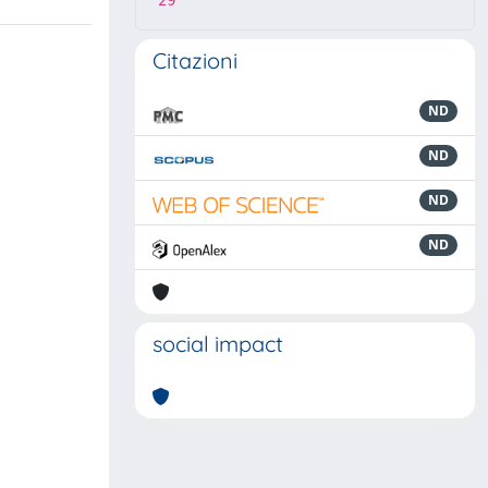
29
Citazioni
ND
ND
ND
ND
social impact