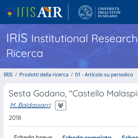
IRIS
Institutional Researc
Ricerca
IRIS
Prodotti della ricerca
01 - Articolo su periodico
Sesta Godano, "Castello Malasp
M. Baldassarri
;
2018
Scheda breve
Scheda completa
Sched