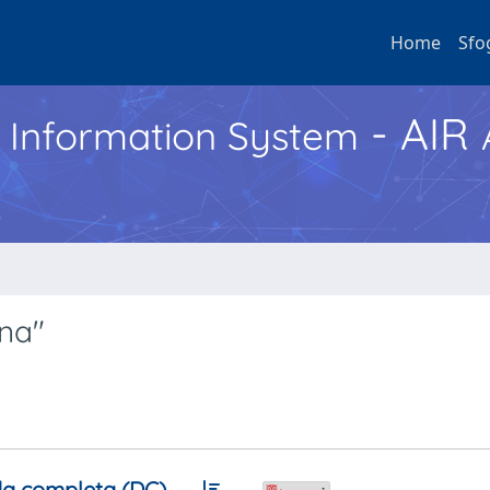
Home
Sfo
- AIR
h Information System
ina"
a completa (DC)