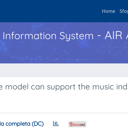
Home
Sfo
- AIR
h Information System
e model can support the music ind
a completa (DC)