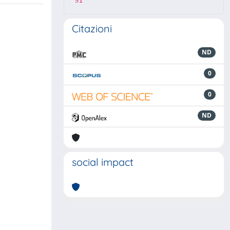
91
Citazioni
ND
0
0
ND
social impact