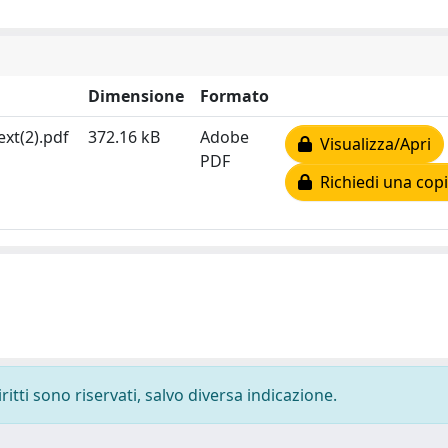
Dimensione
Formato
xt(2).pdf
372.16 kB
Adobe
Visualizza/Apri
PDF
Richiedi una cop
ritti sono riservati, salvo diversa indicazione.