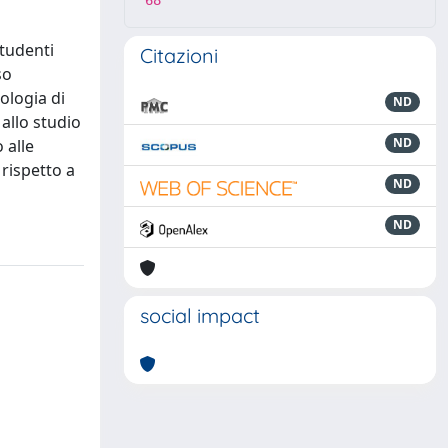
68
tudenti
Citazioni
so
ologia di
ND
 allo studio
ND
 alle
 rispetto a
ND
ND
social impact