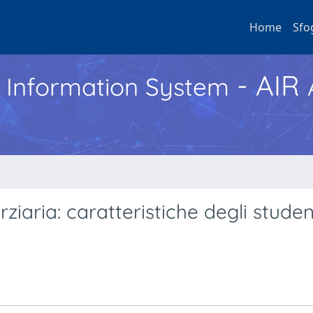
Home
Sfo
- AIR
h Information System
ziaria: caratteristiche degli student