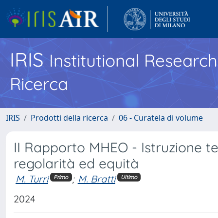
IRIS
Institutional Researc
Ricerca
IRIS
Prodotti della ricerca
06 - Curatela di volume
II Rapporto MHEO - Istruzione ter
regolarità ed equità
M. Turri
;
M. Bratti
Primo
Ultimo
2024