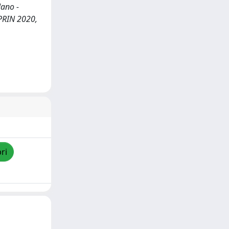
lano -
: PRIN 2020,
ri