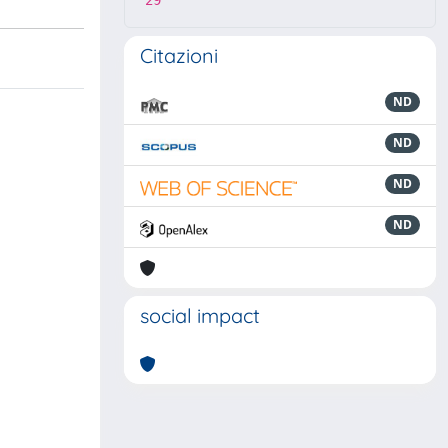
29
Citazioni
ND
ND
ND
ND
social impact