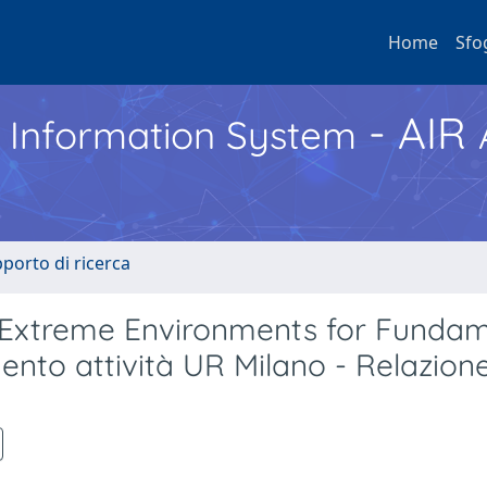
Home
Sfo
- AIR
h Information System
pporto di ricerca
 Extreme Environments for Fundam
nto attività UR Milano - Relazion